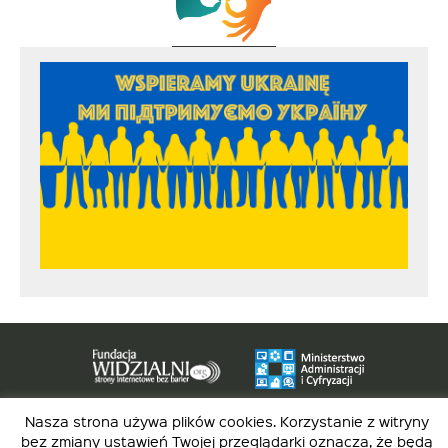
Nasza strona używa plików cookies. Korzystanie z witryny
Strona została opracowana w ramach projektu
Polska Akademia Dostępności
bez zmiany ustawień Twojej przeglądarki oznacza, że będą
realizowanego przez
Fundację Widzialni
i
Ministerstwo