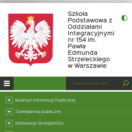
Szkoła
Podstawowa z
Oddziałami
Integracyjnymi
nr 154 im.
Pawła
Edmunda
Strzeleckiego
-
w Warszawie
Tłusty
czwarte
Menu
Wyszukiwarka
Tutaj
wpisz
główne
Otwórz
szukaną
menu
Menu
frazę:
główne
Biuletyn Informacji Publicznej
dodatkowe
Zamówienia publiczne
Deklaracja dostępności